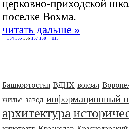
церковно-приходской шко
поселке Вохма.
читать дальше »
...
154
155
156
157
158
...
813
Башкортостан
ВДНХ
вокзал
Вороне
информационный п
жилье
завод
архитектура
историчес
кинотеатр
Краснодар
Краснодарский