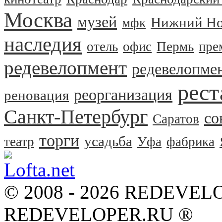
Москва
музей
Нижний Но
мфк
наследия
отель
офис
Пермь
пре
редевелопмент
редевелопме
рест
реорганизация
реновация
Санкт-Петербург
со
Саратов
торги
усадьба
театр
Уфа
фабрика
© 2008 - 2026 REDEVEL
REDEVELOPER.RU ®