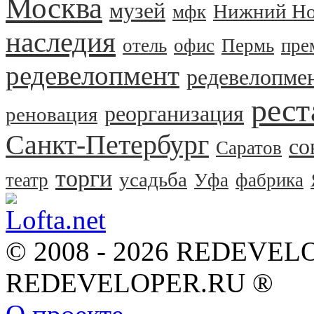
Москва
музей
Нижний Но
мфк
наследия
отель
офис
Пермь
пре
редевелопмент
редевелопме
рест
реорганизация
реновация
Санкт-Петербург
со
Саратов
торги
усадьба
театр
Уфа
фабрика
© 2008 - 2026 REDEVEL
REDEVELOPER.RU ®