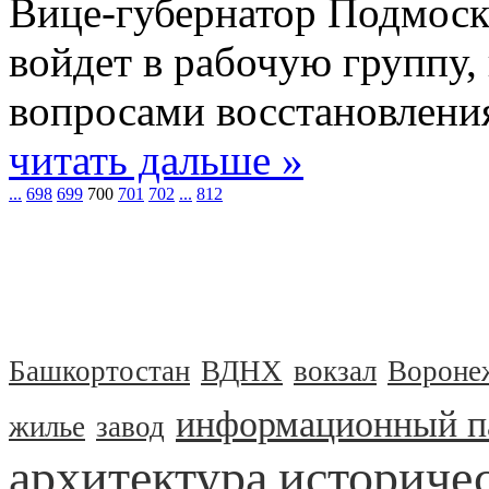
Вице-губернатор Подмоск
войдет в рабочую группу, 
вопросами восстановления
читать дальше »
...
698
699
700
701
702
...
812
Башкортостан
ВДНХ
вокзал
Вороне
информационный п
жилье
завод
архитектура
историчес