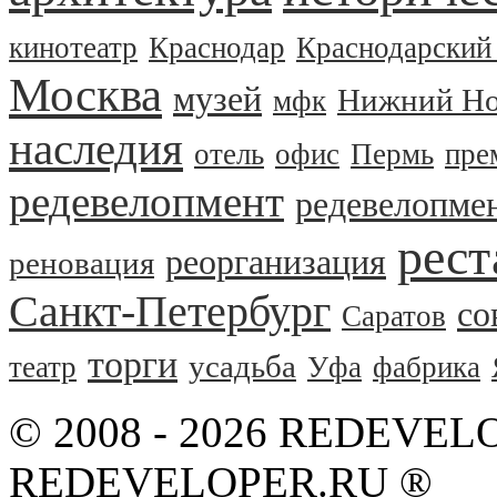
кинотеатр
Краснодар
Краснодарский
Москва
музей
Нижний Но
мфк
наследия
отель
офис
Пермь
пре
редевелопмент
редевелопме
рест
реорганизация
реновация
Санкт-Петербург
со
Саратов
торги
усадьба
театр
Уфа
фабрика
© 2008 - 2026 REDEVEL
REDEVELOPER.RU ®