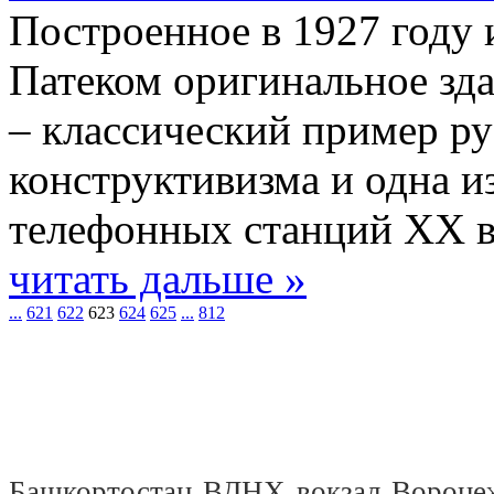
Построенное в 1927 году
Патеком оригинальное зд
– классический пример р
конструктивизма и одна и
телефонных станций XX в
читать дальше »
...
621
622
623
624
625
...
812
Башкортостан
ВДНХ
вокзал
Вороне