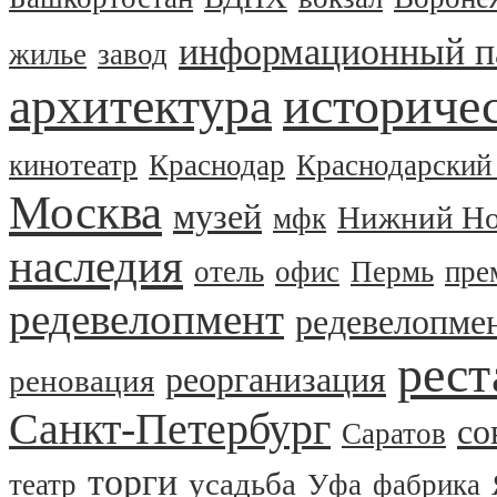
информационный п
жилье
завод
архитектура
историчес
кинотеатр
Краснодар
Краснодарский
Москва
музей
Нижний Но
мфк
наследия
отель
офис
Пермь
пре
редевелопмент
редевелопме
рест
реорганизация
реновация
Санкт-Петербург
со
Саратов
торги
усадьба
театр
Уфа
фабрика