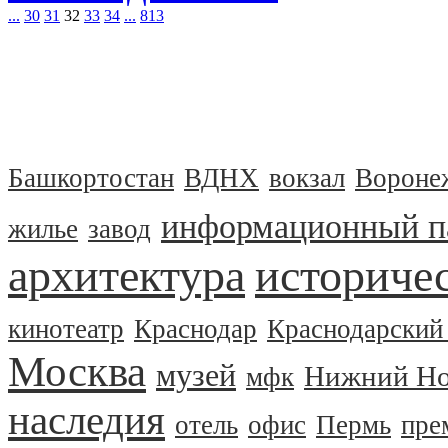
...
30
31
32
33
34
...
813
Башкортостан
ВДНХ
вокзал
Вороне
информационный п
жилье
завод
архитектура
историчес
кинотеатр
Краснодар
Краснодарский
Москва
музей
Нижний Но
мфк
наследия
отель
офис
Пермь
пре