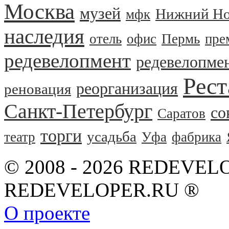
Москва
музей
Нижний Но
мфк
наследия
отель
офис
Пермь
пре
редевелопмент
редевелопме
Рест
реорганизация
реновация
Санкт-Петербург
со
Саратов
торги
усадьба
театр
Уфа
фабрика
© 2008 - 2026 REDEVEL
REDEVELOPER.RU ®
О проекте