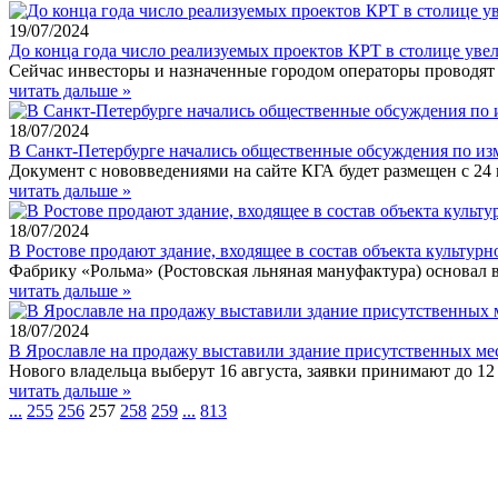
19/07/2024
До конца года число реализуемых проектов КРТ в столице уве
Сейчас инвесторы и назначенные городом операторы проводят
читать дальше »
18/07/2024
В Санкт-Петербурге начались общественные обсуждения по из
Документ с нововведениями на сайте КГА будет размещен с 24 
читать дальше »
18/07/2024
В Ростове продают здание, входящее в состав объекта культур
Фабрику «Рольма» (Ростовская льняная мануфактура) основал 
читать дальше »
18/07/2024
В Ярославле на продажу выставили здание присутственных ме
Нового владельца выберут 16 августа, заявки принимают до 12 
читать дальше »
...
255
256
257
258
259
...
813