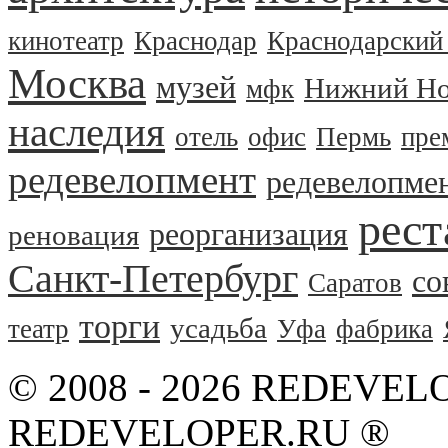
кинотеатр
Краснодар
Краснодарский
Москва
музей
Нижний Но
мфк
наследия
отель
офис
Пермь
пре
редевелопмент
редевелопме
рест
реорганизация
реновация
Санкт-Петербург
со
Саратов
торги
усадьба
театр
Уфа
фабрика
© 2008 - 2026 REDEVEL
REDEVELOPER.RU ®