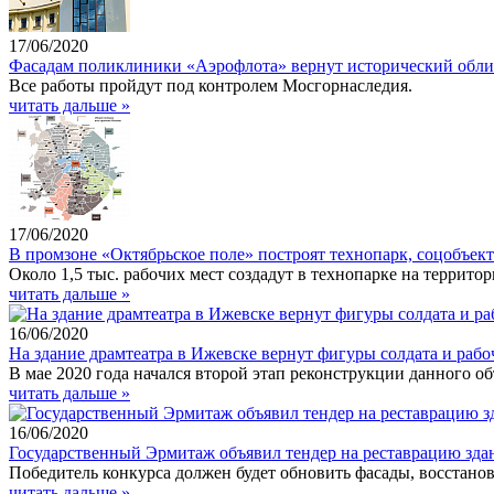
17/06/2020
Фасадам поликлиники «Аэрофлота» вернут исторический обл
Все работы пройдут под контролем Мосгорнаследия.
читать дальше »
17/06/2020
В промзоне «Октябрьское поле» построят технопарк, соцобъек
Около 1,5 тыс. рабочих мест создадут в технопарке на террито
читать дальше »
16/06/2020
На здание драмтеатра в Ижевске вернут фигуры солдата и рабо
В мае 2020 года начался второй этап реконструкции данного об
читать дальше »
16/06/2020
Государственный Эрмитаж объявил тендер на реставрацию зд
Победитель конкурса должен будет обновить фасады, восстано
читать дальше »