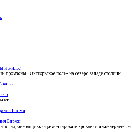
ик
ты и жилье
рии промзоны «Октябрьское поле» на северо-западе столицы.
чего
ъекта.
ания Биржи
вить гидроизоляцию, отремонтировать кровлю и инженерные сет