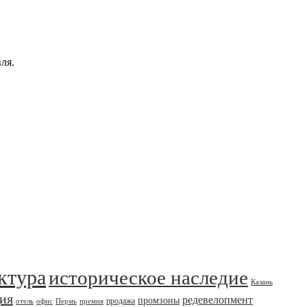
ля.
ктура
историческое наследие
Казань
дия
редевелопмент
промзоны
продажа
отель
офис
Пермь
премия