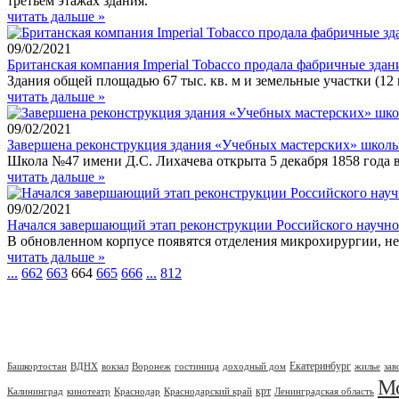
третьем этажах здания.
читать дальше »
09/02/2021
Британская компания Imperial Tobacco продала фабричные здан
Здания общей площадью 67 тыс. кв. м и земельные участки (12
читать дальше »
09/02/2021
Завершена реконструкция здания «Учебных мастерских» школ
Школа №47 имени Д.С. Лихачева открыта 5 декабря 1858 года 
читать дальше »
09/02/2021
Начался завершающий этап реконструкции Российского научно
В обновленном корпусе появятся отделения микрохирургии, не
читать дальше »
...
662
663
664
665
666
...
812
Екатеринбург
Башкортостан
ВДНХ
вокзал
Воронеж
гостиница
доходный дом
жилье
зав
М
крт
Калининград
кинотеатр
Краснодар
Краснодарский край
Ленинградская область