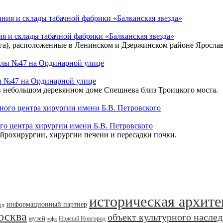
ия и склады табачной фабрики «Балканская звезда»
 га), расположенные в Ленинском и Дзержинском районе Ярослав
ы №47 на Ординарной улице
в небольшом деревянном доме Спешнева близ Троицкого моста.
го центра хирургии имени Б.В. Петровского
йрохирургии, хирургии печени и пересадки почки.
историческая архите
информационный партнер
од
осква
объект культурного насле
музей
Нижний Новгород
мфк