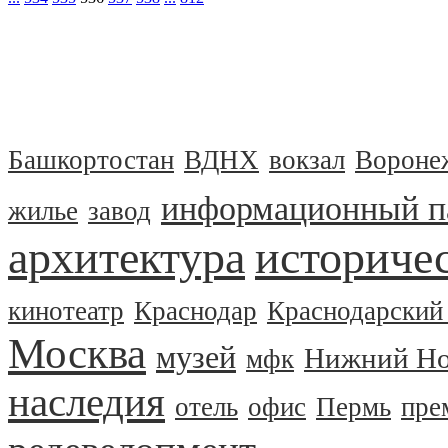
Башкортостан
ВДНХ
вокзал
Вороне
информационный п
жилье
завод
архитектура
историчес
кинотеатр
Краснодар
Краснодарский
Москва
музей
Нижний Но
мфк
наследия
отель
офис
Пермь
пре