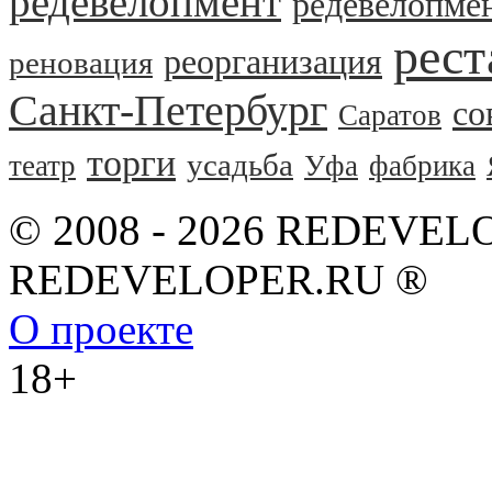
редевелопмент
редевелопме
рест
реорганизация
реновация
Санкт-Петербург
со
Саратов
торги
усадьба
театр
Уфа
фабрика
© 2008 - 2026 REDEVEL
REDEVELOPER.RU ®
О проекте
18+