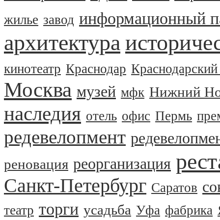
информационный п
жилье
завод
архитектура
историчес
кинотеатр
Краснодар
Краснодарский
Москва
музей
Нижний Но
мфк
наследия
отель
офис
Пермь
пре
редевелопмент
редевелопме
рест
реорганизация
реновация
Санкт-Петербург
со
Саратов
торги
усадьба
театр
Уфа
фабрика