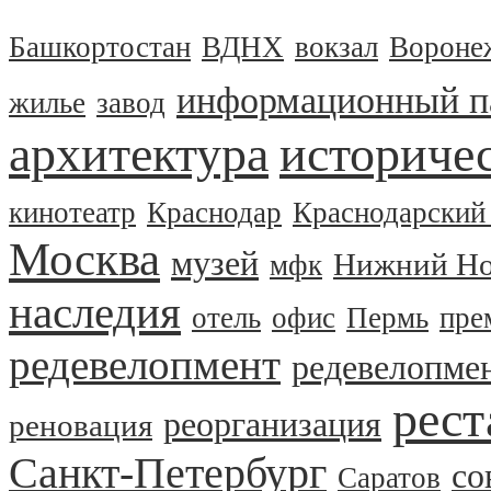
Башкортостан
ВДНХ
вокзал
Вороне
информационный п
жилье
завод
архитектура
историчес
кинотеатр
Краснодар
Краснодарский
Москва
музей
Нижний Но
мфк
наследия
отель
офис
Пермь
пре
редевелопмент
редевелопме
рест
реорганизация
реновация
Санкт-Петербург
со
Саратов