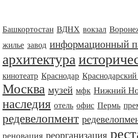
Башкортостан
ВДНХ
вокзал
Вороне
информационный п
жилье
завод
архитектура
историчес
кинотеатр
Краснодар
Краснодарский
Москва
музей
Нижний Но
мфк
наследия
отель
офис
Пермь
пре
редевелопмент
редевелопме
рест
реорганизация
реновация