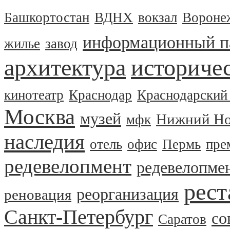
Башкортостан
ВДНХ
вокзал
Вороне
информационный п
жилье
завод
архитектура
историчес
кинотеатр
Краснодар
Краснодарский
Москва
музей
Нижний Но
мфк
наследия
отель
офис
Пермь
пре
редевелопмент
редевелопме
рест
реорганизация
реновация
Санкт-Петербург
со
Саратов