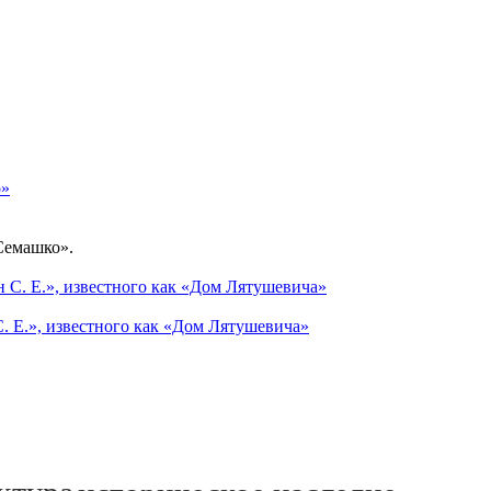
Семашко».
С. Е.», известного как «Дом Лятушевича»