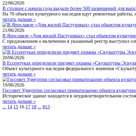
22/06/2026
В столице с начала года выдали более 500 разрешений для вып
На 70 объектах культурного наследия идут ремонтные работы,
читать дальше »
21/06/2026
В Ярославле «Дом жилой Пастуховых» стал объектом культурн
С предложением о включении в указанный реестр выступил соб
читать дальше »
20/06/2026
В Ессентуках определили предмет охраны «Скульптуры Эскула
Объект культурного наследия федерального значения «Скульпт
читать дальше »
19/06/2026
Госсовет Удмуртии согласовал приватизацию объекта культурно
Историческое здание находится в неудовлетворительном состо
читать дальше »
...
14
15
16
17
18
...
813