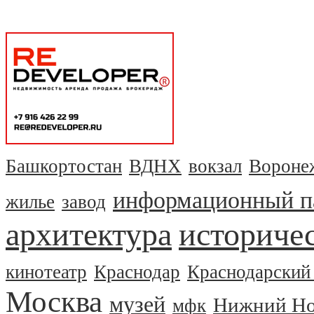
Башкортостан
ВДНХ
вокзал
Вороне
информационный п
жилье
завод
архитектура
историчес
кинотеатр
Краснодар
Краснодарский
Москва
музей
Нижний Но
мфк