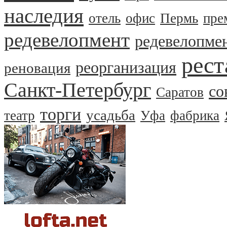
наследия
отель
офис
Пермь
пре
редевелопмент
редевелопме
рест
реорганизация
реновация
Санкт-Петербург
со
Саратов
торги
усадьба
театр
Уфа
фабрика